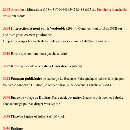
2h43
Attention :
Bifurcation GPS= 31T 0464945/4748483 (355m).
Prendre la branche de
droite
qui monte.
3h04
Intersection et pont sur le Verdouble
(299m). Continuer tout droit au S/SE sur
une piste grossièrement goudronnée.
On pourra couper les lacets de la route par des raccourcis à différents endroits.
3h16
Route
que l'on remonte à gauche au Sud.
3h22
Route
principale au
col de la Croix dessus
(403m).
3h24
Panneau publicitaire
de l'auberge La Batteuse. Faire quelques mètres à droite pour
trouver le panneau '' Duilhac'', le sentier balisé jaune descend à gauche au S/SO.
3h40
Entrée du village de
Duilhac
. Faire quelques mètres à gauche puis monter à droite
dans le village pour se diriger vers l'église.
3h48
Place de l'église et
église Saint Michel.
3h50
Parking