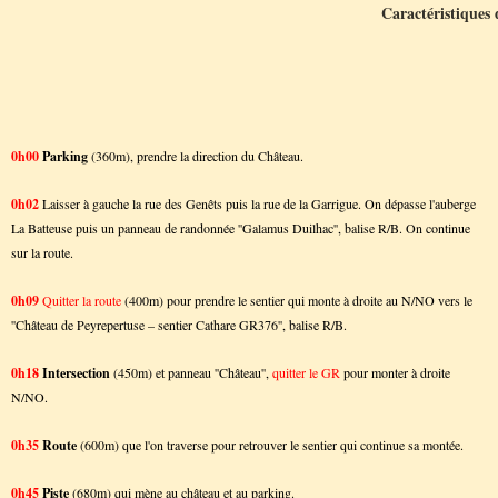
Caractéristiques
0h00
Parking
(360m), prendre la direction du Château.
0h02
Laisser à gauche la rue des Genêts puis la rue de la Garrigue. On dépasse l'auberge
La Batteuse puis un panneau de randonnée ''Galamus Duilhac'', balise R/B. On continue
sur la route.
0h09
Quitter la route
(400m) pour prendre le sentier qui monte à droite au N/NO vers le
''Château de Peyrepertuse – sentier Cathare GR376'', balise R/B.
0h18
Intersection
(450m) et panneau ''Château'',
quitter le GR
pour monter à droite
N/NO.
0h35
Route
(600m) que l'on traverse pour retrouver le sentier qui continue sa montée.
0h45
Piste
(680m) qui mène au château et au parking.