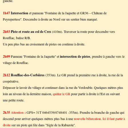
gauche.
1h47
Intersection
et panneau ''Fontaine de la Jaquette et GR36 – Château de
Peyrepertuse''. Descendre à droite au Nord sur un sentier bien marqué.
2h03
Piste et route au col de Cres
(410m). Traverser la route pour descendre vers
Rouffiac, balise R/B.
Un peu plus bas au croisement de pistes on continue à droite.
2h09
Panneau ''Fontaine de la Jaquette'' et
intersection de pistes
, prendre à gauche vers le
village de Rouffiac.
2h12
Rouffiac-des-Corbières
(353m).
Le GR prend la première rue à droite, la rue de la
coopérative.
Dépasser le lavoir du village et continuer dans la rue du Verdouble. Quelques mètres plus
loin au niveau de la dernière maison,
quitter le GR
pour partir à droite à l'Est en suivant
une petite route.
2h35
Attention
:
GPS= 31T 0464539/4748401 -355m).
Prendre la branche de gauche qui
descend pour arriver quelques mètres plus bas à une
nouvelle bifurcation
.
Ici il faut partir à
droite
sur un piste qui file dans ''Sigle de la Rabazole''.