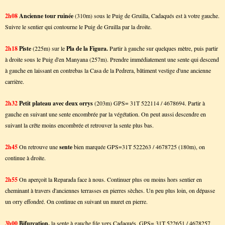
2h08
Ancienne tour ruinée
(310m) sous le Puig de Gruilla, Cadaqués est à votre gauche.
Suivre le sentier qui contourne le Puig de Gruilla par la droite.
2h18
Piste
(225m) sur le
Pla de la Figura.
Partir à gauche sur quelques mètre, puis partir
à droite sous le Puig d'en Manyana (257m). Prendre immédiatement une sente qui descend
à gauche en laissant en contrebas la Casa de la Pedrera, bâtiment vestige d'une ancienne
carrière.
2h32
Petit plateau avec deux orrys
(203m) GPS= 31T 522114 / 4678694. Partir à
gauche en suivant une sente encombrée par la végétation. On peut aussi descendre en
suivant la crête moins encombrée et retrouver la sente plus bas.
2h45
On retrouve une
sente
bien marquée
GPS=31T 522263 / 4678725
(180m), on
continue à droite.
2h55
On aperçoit la Reparada face à nous. Continuer plus ou moins hors sentier en
cheminant à travers d'anciennes terrasses en pierres sèches. Un peu plus loin, on dépasse
un orry effondré. On continue en suivant un muret en pierre.
3h00
Bifurcation,
la sente à gauche file vers Cadaqués, GPS= 31T 522651 / 4678257