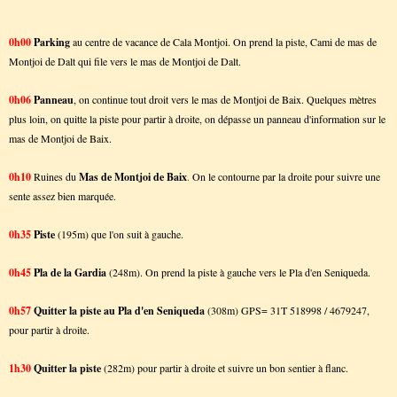
0h00
Parking
au centre de vacance de Cala Montjoi. On prend la piste, Cami de mas de
Montjoi de Dalt qui file vers le mas de Montjoi de Dalt.
0h06
Panneau
, on continue tout droit vers le mas de Montjoi de Baix. Quelques mètres
plus loin, on quitte la piste pour partir à droite, on dépasse un panneau d'information sur le
mas de Montjoi de Baix.
0h10
Ruines du
Mas de Montjoi de Baix
.
On le contourne par la droite pour suivre une
sente assez bien marquée.
0h35
Piste
(195m) que l'on suit à gauche.
0h45
Pla de la Gardia
(248m). On prend la piste à gauche vers le Pla d'en Seniqueda.
0h57
Quitter la piste au Pla d'en Seniqueda
(308m) GPS= 31T 518998 / 4679247,
pour partir à droite.
1h30
Quitter la piste
(282m) pour partir à droite et suivre un bon sentier à flanc.