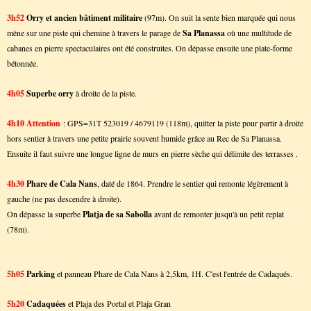
3h52
Orry et ancien bâtiment militaire
(97m). On suit la sente bien marquée qui nous
mène sur une piste qui chemine à travers le parage de
Sa Planassa
où une multitude de
cabanes en pierre spectaculaires ont été construites. On dépasse ensuite une plate-forme
bétonnée.
4h05
Superbe orry
à droite de la piste.
4h10
Attention
: GPS=31T 523019 / 4679119 (118m),
quitter la piste
pour partir à droite
hors sentier à travers une petite prairie souvent humide grâce au Rec de Sa Planassa.
Ensuite il faut suivre une longue ligne de murs en pierre sèche qui délimite des terrasses .
4h30
Phare de Cala Nans
, daté de 1864. Prendre le sentier qui remonte légèrement à
gauche (ne pas descendre à droite).
On dépasse la superbe
Platja de sa Sabolla
avant de remonter jusqu'à un petit replat
(78m).
5h05
Parking
et panneau Phare de Cala Nans à 2,5km, 1H. C'est l'entrée de Cadaqués.
5h20
Cadaquées
et
Plaja des Portal et Plaja Gran