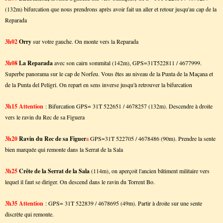
(132m) bifurcation que nous prendrons après avoir fait un aller et retour jusqu'au cap de la
Reparada
3h02
Orry
sur votre gauche. On monte vers la Reparada
3h08
La Reparada
avec son cairn sommital (142m), GPS=31T522811 / 4677999.
Superbe panorama sur le cap de Norfeu. Vous êtes au niveau de la Punta de la Maçana et
de la Punta del Peligri. On repart en sens inverse jusqu'à retrouver la bifurcation
3h15
Attention
: Bifurcation GPS= 31T 522651 / 4678257 (132m). Descendre à droite
vers le ravin du Rec de sa Figuera
3h20
Ravin du Rec de sa Figuer
a
GPS=31T 522705 / 4678486 (90m). Prendre la sente
bien marquée qui remonte dans la Serrat de la Sala
3h25
Crête de la Serrat de la Sala
(114m), on aperçoit l'ancien bâtiment militaire vers
lequel il faut se diriger. On descend dans le ravin du Torrent Bo.
3h35
Attention
: GPS= 31T 522839 / 4678695 (49m). Partir à droite sur une sente
discrète qui remonte.