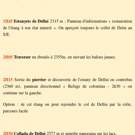
1H45
Estanyets de Dellui
2315 m ; Panneau d'informations « restauration
de l'étang à son état naturel ». On aperçoit toujours le collet de Delui au
S/E.
2H05
Traverser
un éboulis à 2355m, en suivant les balises jaunes.
2H15
pierrier
Sortie du
et découverte de l'estany de Dellui en contrebas
(2360 m), panneau directionnel « Refuge de colomina – 2h30 » on
continue sur la gauche.
Option : de cet étang on peut rejoindre le col de Delliu par la crête,
parcours facile
2H50
Collada de Dellui
2577 m et superbe panorama sur les lacs.