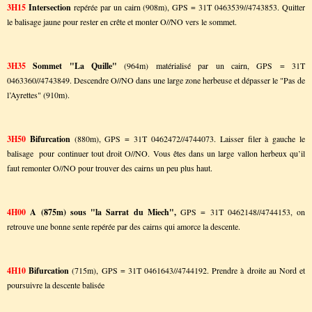
3H15
Intersection
repérée par un cairn (908m), GPS = 31T 0463539//4743853. Quitter
le balisage jaune pour rester en crête et monter O//NO vers le sommet.
3H35
Sommet "La Quille"
(964m) matérialisé par un cairn, GPS = 31T
0463360//4743849. Descendre O//NO dans une large zone herbeuse et dépasser le "Pas de
l’Ayrettes" (910m).
3H50
Bifurcation
(880m), GPS = 31T 0462472//4744073. Laisser filer à gauche le
balisage
pour continuer tout droit O//NO. Vous êtes dans un large vallon herbeux qu’il
faut remonter O//NO pour trouver des cairns un peu plus haut.
4H00
A (875m) sous "la Sarrat du Miech",
GPS = 31T 0462148//4744153, on
retrouve une bonne sente repérée par des cairns qui amorce la descente.
4H10
Bifurcation
(715m), GPS = 31T 0461643//4744192. Prendre à droite au Nord et
poursuivre la descente balisée