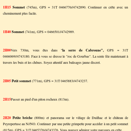
1H15
Sommet
(745m), GPS = 31T 0466776//4742890. Continuer en crête avec un
cheminement plus facile.
1H40
Sommet
(741m), GPS = 0466501//4742989.
2H00
Vers 730m, vous êtes dans "
la serre de Cabroune",
GPS = 31T
0466069//4743180. Face à vous se dresse le "roc de Gourbas". La sente file maintenant à
travers les buis et les chênes. Soyez attentif aux balisages jaune discret.
2H05
Petit sommet
(771m), GPS = 31T 0465883//4743237.
2H15
Passer au pied d'un piton rocheux (813m).
2H20
Petite brèche
(800m) et panorama sur le village de Duilhac et le château de
Peyrepertuse au N//NO. Continuer par une petite grimpette pour accéder à un petit sommet
(815m), GPS = 31T 0465376//4743376. Vous pouvez admirer votre parcours en crête.