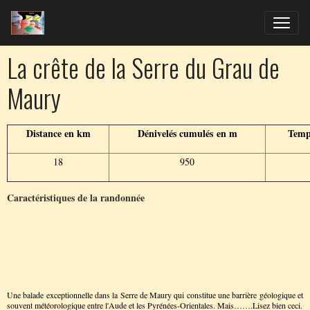
La crête de la Serre du Grau de
Maury
Distance en km
Dénivelés cumulés en m
Temp
18
950
Caractéristiques de la randonnée
Une balade exceptionnelle dans la Serre de Maury qui constitue une barrière géologique et
souvent météorologique entre l'Aude et les Pyrénées-Orientales. Mais…….Lisez bien ceci.