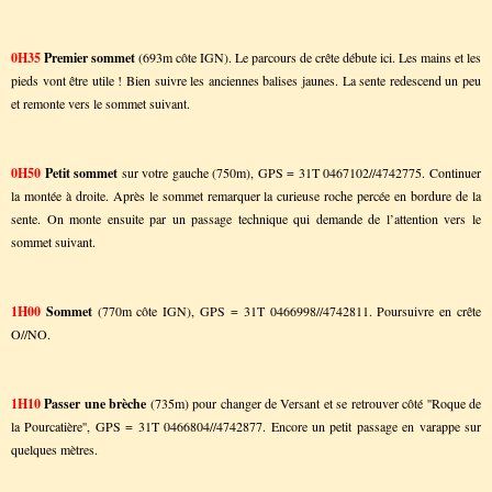
0H35
Premier sommet
(693m côte IGN). Le parcours de crête débute ici. Les mains et les
pieds vont être utile ! Bien suivre les anciennes balises jaunes. La sente redescend un peu
et remonte vers le sommet suivant.
0H50
Petit sommet
sur votre gauche (750m), GPS = 31T 0467102//4742775. Continuer
la montée à droite. Après le sommet remarquer la curieuse roche percée en bordure de la
sente. On monte ensuite par un passage technique qui demande de l’attention vers le
sommet suivant.
1H00
Sommet
(770m côte IGN), GPS = 31T 0466998//4742811. Poursuivre en crête
O//NO.
1H10
Passer une brèche
(735m) pour changer de Versant et se retrouver côté ''Roque de
la Pourcatière'', GPS = 31T 0466804//4742877. Encore un petit passage en varappe sur
quelques mètres.