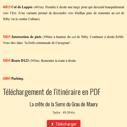
4H15
Col de Lappés
(601m). Prendre à droite une large piste qui descend tranquillement
vers l’Est. (Une variante permet de descendre vers Duilhac puis de remonter au col de
Triby via le sentier Cathare).
5H15
Intersection de piste
(390m) à hauteur du col de Triby. Continuer à droite E//SE.
Vous êtes dans "la forêt communale de Cucugnan".
5H55
Route D123
(395m). Remonter la route à droite.
6H05
Parking.
Téléchargement de l'itinéraire en PDF
La crête de la Serre du Grau de Maury
Taille : 49.39 Ko
Télécharger