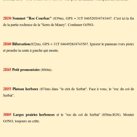
2H30
Sommet "Roc Courbas"
(839m), GPS = 31T 0465205//4743447. C'est ici la fin
de la partie rocheuse de la ''Serre de Maury''. Continuer O//NO.
2H40
Bifurcation
(822m), GPS = 31T 0464928//4743567. Ignorer le panneau (vers piste)
et prendre la sente à gauche qui monte.
2H45
Petit promontoire
(860m).
2H55
Plateau herbeux
(874m) dans "le clot de Serbat". Face à vous, le "roc du col de
Serbat".
3H05
Larges prairies herbeuses
et le "roc du col de Serbat" (856m-IGN). Monter
O//NO, toujours en crête.