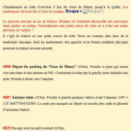
Cheminement en crête d’environ 5 km du Grau de Maury jusqu’à la Quille.
Les
randonneurs devront être à l’aise en varappe.
Risque =
Le parcours passant au ras de falaises abruptes est fortement déconseillé aux personnes
étant sujettes au vertige. Naturellement cette petite course de crête est à éviter par temps
pluvieux ou venteux !
Il s’agit de réaliser ici une petite course de crête. Nous ne sommes plus dans de la
randonnée classique. Seul les randonneurs très aguerris et en bonne condition physique
pourront la réaliser en toute sécurité.
0H00
Départ du parking du “Grau de Maury“
(436m). Prendre la piste qui monte
vers une ruine et une antenne au NO. Contourner la ruine par la gauche pour rejoindre une
piste. Prendre à droite vers l’antenne.
0H07
Antenne relais
(475m). Prendre à gauche quelques mètres avant l’antenne,
GPS =
31T 0467779//4742963.
La sente peu marquée au départ est ensuite plus nette et jalonnée
d’anciennes balises
0H25
Passage sous un petit sommet (635m).