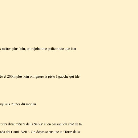
s mètres plus loin, on rejoint une petite route que l'on
e et 200m plus loin on ignore la piste à gauche qui file
jusqu'aux ruines du moulin.
cours d'eau ''Riera de la Selva'' et en passant du côté de la
oujada del Cami Vell ''. On dépasse ensuite la ''Torre de la