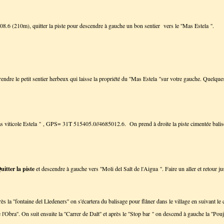
6 (210m), quitter la piste pour descendre à gauche un bon sentier vers le ''Mas Estela ''.
 prendre le petit sentier herbeux qui laisse la propriété du ''Mas Estela ''sur votre gauche. Quelque
s viticole Estela '' , GPS= 31T 515405.0//4685012.6. On prend à droite la piste cimentée balisé
uitter la piste
et descendre à gauche vers ''Moli del Salt de l'Aigua ''. Faire un aller et retour 
ès la ''fontaine del Lledeners'' on s'écartera du balisage pour flâner dans le village en suivant le 
de l'Obra''. On suit ensuite la ''Carrer de Dalt'' et après le ''Stop bar '' on descend à gauche la ''P