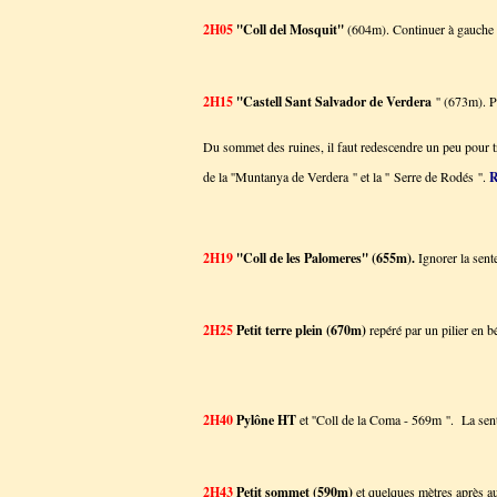
2H05
''Coll del Mosquit''
(604m). Continuer à gauche (
2H15
''Castell Sant Salvador de Verdera
'' (673m). 
Du sommet des ruines, il faut redescendre un peu pour tr
de la ''Muntanya de Verdera '' et la '' Serre de Rodés ''.
R
2H19
''Coll de les Palomeres'' (655m).
Ignorer la sente
2H25
Petit terre plein (670m)
repéré par un pilier en b
2H40
Pylône HT
et ''Coll de la Coma - 569m ''. La sent
2H43
Petit sommet (590m)
et quelques mètres après au