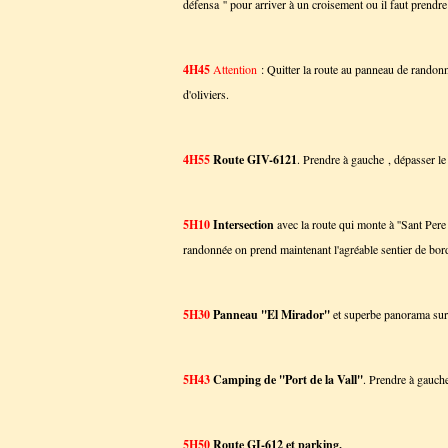
défensa '' pour arriver à un croisement ou il faut prendre à
4H45
Attention
: Quitter la route au panneau de randon
d'oliviers.
4H55
Route GIV-6121
. Prendre à gauche , dépasser le 
5H10
Intersection
avec la route qui monte à ''Sant Pere 
randonnée on prend maintenant l'agréable sentier de bord
5H30
Panneau ''El Mirador''
et superbe panorama sur '
5H43
Camping de ''Port de la Vall''
. Prendre à gauche
5H50
Route GI-612 et parking.