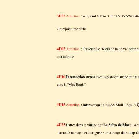
3H53
Attention
: Au point GPS= 31T 516015.5//4684608.
On rejoint une piste.
4H02
Attention
: Traverser le ''Riera de la Selva'' pour
suit à droite.
4H10
Intersection
(89m) avec la piste qui mène au ''Ma
vers le ''Mas Raola''.
4H15
Attention
: Intersection '' Coll del Moli - 79m ''.
Q
4H25
Entrer dans le village de ''
La Selva de Mar
''. Apr
''Torre de la Plaça'' et de l'église sur la''Plaça del Camp 