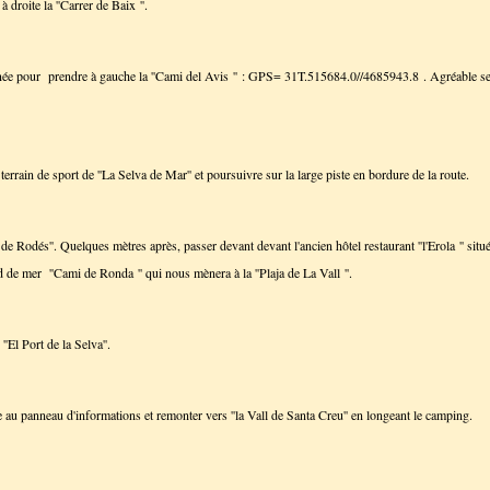
 droite la ''Carrer de Baix ''.
née pour prendre à gauche la ''Cami del Avis '' : GPS= 31T.515684.0//4685943.8 . Agréable sent
terrain de sport de ''La Selva de Mar'' et poursuivre sur la large piste en bordure de la route.
de Rodés''. Quelques mètres après, passer devant devant l'ancien hôtel restaurant ''l'Erola '' sit
 de mer ''Cami de Ronda '' qui nous mènera à la ''Plaja de La Vall ''.
'El Port de la Selva''.
 au panneau d'informations et remonter vers ''la Vall de Santa Creu'' en longeant le camping.