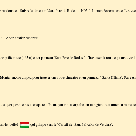
de randonnées. Suivre la direction ''Sant Pere de Rodes - 1H05 ''. La montée commence. Les vues s
''. Le bon sentier continue.
une petite route (465m) et un panneau ''Sant Pere de Rodés '' . Traverser la route et poursuivre 
. Monter encore un peu pour trouver une route cimentée et un panneau '' Santa Héléna''. Faire un a
t à quelques mètres la chapelle offre un panorama superbe sur la région. Retourner au monastèr
 sentier balisé
qui grimpe vers le ''Castell de Sant Salvador de Verdera''.