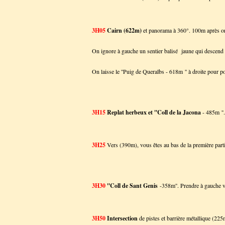
3H05
Cairn (622m)
et panorama à 360°. 100m après on
On ignore à gauche un sentier balisé jaune qui descend
On laisse le ''Puig de Queralbs - 618m '' à droite pour 
3H15
Replat herbeux et ''Coll de la Jacona
- 485m ''
3H25
Vers (390m), vous êtes au bas de la première parti
3H30
''Coll de Sant Genis
-358m''. Prendre à gauche ve
3H50
Intersection
de pistes et barrière métallique (225