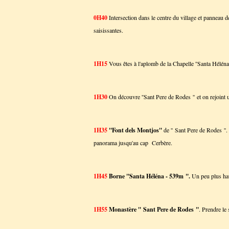
0H40
Intersection dans le centre du village et panneau 
saisissantes.
1H15
Vous êtes à l'aplomb de la Chapelle ''Santa Héléna 
1H30
On découvre ''Sant Pere de Rodes '' et on rejoint 
1H35
''Font dels Montjos''
de '' Sant Pere de Rodes ''
panorama jusqu'au cap Cerbère.
1H45
Borne ''Santa Héléna - 539m ''.
Un peu plus hau
1H55
Monastère '' Sant Pere de Rodes ''
. Prendre le