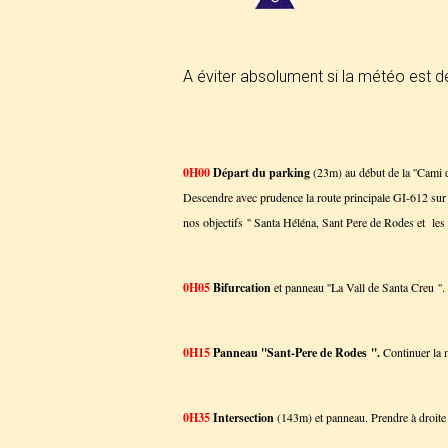
A éviter absolument si la météo est dé
0H00
Départ du parking
(23m) au début de la ''Cami de
Descendre avec prudence la route principale GI-612 sur qu
nos objectifs '' Santa Héléna, Sant Pere de Rodes et les
0H05
Bifurcation
et panneau ''La Vall de Santa Creu ''
0H15
Panneau ''Sant-Pere de Rodes ''.
Continuer la m
0H35
Intersection
(143m) et panneau. Prendre à droite '