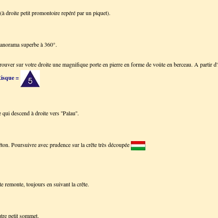
à droite petit promontoire repéré par un piquet).
Panorama superbe à 360°.
ouver sur votre droite une magnifique porte en pierre en forme de voûte en berceau. A partir d'i
isque =
 qui descend à droite vers ''Palau''.
éton. Poursuivre avec prudence sur la crête très découpée
e remonte, toujours en suivant la crête.
tre petit sommet.