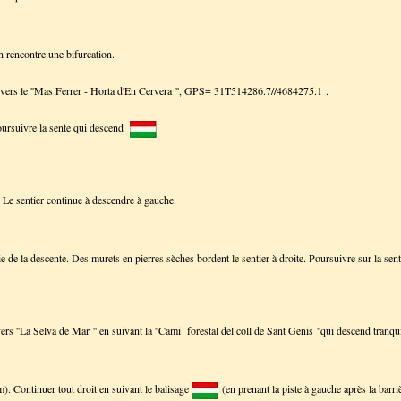
 rencontre une bifurcation.
 vers le ''Mas Ferrer - Horta d'En Cervera '', GPS= 31T514286.7//4684275.1 .
poursuivre la sente qui descend
. Le sentier continue à descendre à gauche.
e de la descente. Des murets en pierres sèches bordent le sentier à droite. Poursuivre sur la sent
rs ''La Selva de Mar '' en suivant la ''Cami forestal del coll de Sant Genis ''qui descend tranqu
m). Continuer tout droit en suivant le balisage
(en prenant la piste à gauche après la barriè