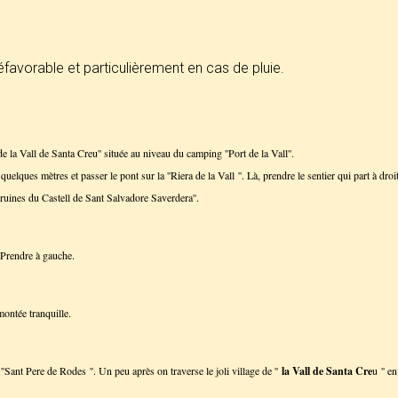
favorable et particulièrement en cas de pluie.
 la Vall de Santa Creu'' située au niveau du camping ''Port de la Vall''.
elques mètres et passer le pont sur la ''Riera de la Vall ''. Là, prendre le sentier qui part à dr
 ruines du Castell de Sant Salvadore Saverdera''.
. Prendre à gauche.
ontée tranquille.
'Sant Pere de Rodes ''. Un peu après on traverse le joli village de ''
la Vall de Santa Cre
u '' e