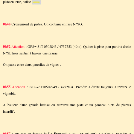
piste en terre, balise
0h48
Croisement
de pistes. On continue en face N/NO.
0h52
Attention
: GPS= 31T 0502843 / 4752753 (49m). Quitter la piste pour partir à droite
N/NE hors sentier à travers une prairie.
On passe entre deux parcelles de vignes .
0h55
Attention
: GPS=31T0502949 / 4752894. Prendre à droite toujours à travers le
vignoble.
A hauteur d'une grande bâtisse on retrouve une piste et un panneau ''Jets de pierres
interdit''.
0h57
Vous êtes au dessus de
La Franqui,
GPS=31T 0503053 / 4753011. Prendre la