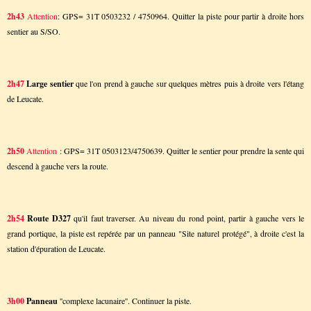
2h43
Attention
: GPS= 31T 0503232 / 4750964. Quitter la piste pour partir à droite hors
sentier au S/SO.
2h47
Large sentier
que l'on prend à gauche sur quelques mètres puis à droite vers l'étang
de Leucate.
2h50
Attention
: GPS= 31T 0503123/4750639. Quitter le sentier pour prendre la sente qui
descend à gauche vers la route.
2h54
Route D327
qu'il faut traverser. Au niveau du rond point, partir à gauche vers le
grand portique, la piste est repérée par un panneau "Site naturel protégé", à droite c'est la
station d'épuration de Leucate.
3h00
Panneau
''complexe lacunaire''. Continuer la piste.