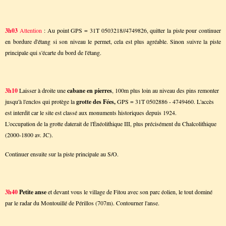
3h03
Attention
: Au point GPS = 31T 0503218//4749826, quitter la piste pour continuer
en bordure d'étang si son niveau le permet, cela est plus agréable. Sinon suivre la piste
principale qui s'écarte du bord de l'étang.
3h10
Laisser à droite une
cabane en pierres
, 100m plus loin au niveau des pins remonter
jusqu'à l'enclos qui protège la
grotte des Fées,
GPS = 31T 0502886 - 4749460. L'accès
est interdit car le site est classé aux monuments historiques depuis 1924.
L'occupation de la grotte daterait de l'Énéolithique III, plus précisément du Chalcolithique
(2000-1800 av. JC).
Continuer ensuite sur la piste principale au S/O.
3h40
Petite anse
et devant vous le village de Fitou avec son parc éolien, le tout dominé
par le radar du Montouillé de Périllos (707m). Contourner l'anse.