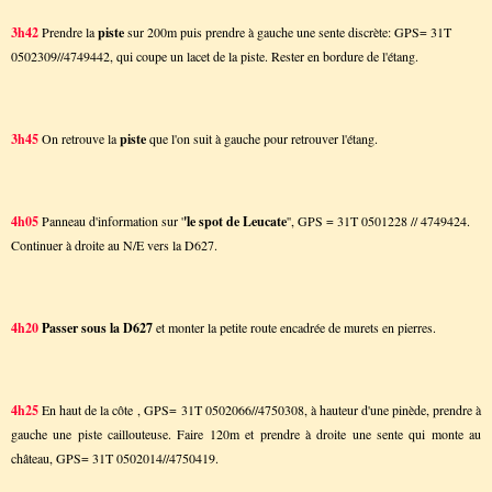
3h42
Prendre la
piste
sur 200m puis prendre à gauche une sente discrète: GPS= 31T
0502309//4749442, qui coupe un lacet de la piste. Rester en bordure de l'étang.
3h45
On retrouve la
piste
que l'on suit à gauche pour retrouver l'étang.
4h05
Panneau d'information sur '
'le spot de Leucate
'', GPS = 31T 0501228 // 4749424.
Continuer à droite au N/E vers la D627.
4h20
Passer sous la D627
et monter la petite route encadrée de murets en pierres.
4h25
En haut de la côte , GPS= 31T 0502066//4750308, à hauteur d'une pinède, prendre à
gauche une piste caillouteuse. Faire 120m et prendre à droite une sente qui monte au
château, GPS= 31T 0502014//4750419.