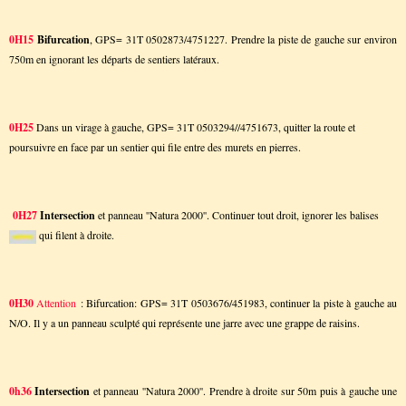
0H15
Bifurcation
, GPS= 31T 0502873/4751227. Prendre la piste de gauche sur environ
750m en ignorant les départs de sentiers latéraux.
0H25
Dans un virage à gauche, GPS= 31T 0503294//4751673, quitter la route et
poursuivre en face par un sentier qui file entre des murets en pierres.
0H27
Intersection
et panneau ''Natura 2000''. Continuer tout droit, ignorer les balises
qui filent à droite.
0H30
Attention
: Bifurcation: GPS= 31T 0503676/451983, continuer la piste à gauche au
N/O. Il y a un panneau sculpté qui représente une jarre avec une grappe de raisins.
0h36
Intersection
et panneau ''Natura 2000''. Prendre à droite sur 50m puis à gauche une