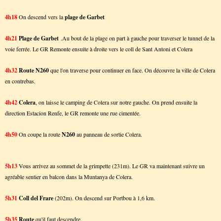
4h18
On descend vers la
plage de Garbet
4h21
Plage de Garbet
.Au bout de la plage on part à gauche pour traverser le tunnel de la
voie ferrée. Le GR Remonte ensuite à droite vers le coll de Sant Antoni et Colera
4h32
Route N260
que l'on traverse pour continuer en face. On découvre la ville de Colera
en contrebas.
4h42
Colera
, on laisse le camping de Colera sur notre gauche. On prend ensuite la
direction Estacion Renfe, le GR remonte une rue cimentée.
4h50
On coupe la route
N260
au panneau de sortie Colera.
5h13
Vous arrivez au sommet de la grimpette (231m). Le GR va maintenant suivre un
agréable sentier en balcon dans la Muntanya de Colera.
5h31
Coll del Frare
(202m). On descend sur Portbou à 1,6 km.
5h35
Route
qu'il faut descendre.