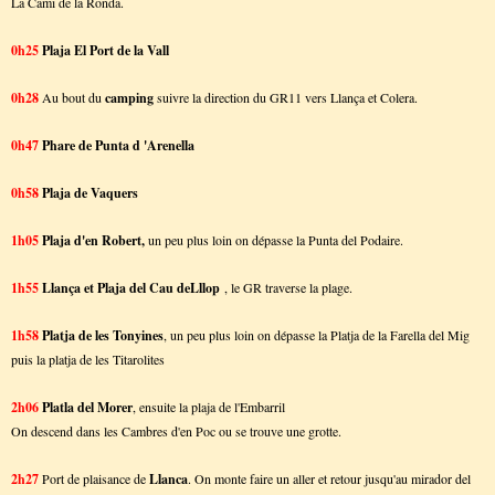
La Cami de la Ronda.
0h25
Plaja El Port de la Vall
0h28
Au bout du
camping
suivre la direction du GR11 vers Llança et Colera.
0h47
Phare de Punta d 'Arenella
0h58
Plaja de Vaquers
1h05
Plaja d'en Robert,
un peu plus loin on dépasse la Punta del Podaire.
1h55
Llança et Plaja del Cau deLllop
, le GR traverse la plage.
1h58
Platja de les Tonyines
, un peu plus loin on dépasse la Platja de la Farella del Mig
puis la platja de les Titarolites
2h06
Platla del Morer
, ensuite la plaja de l'Embarril
On descend dans les Cambres d'en Poc ou se trouve une grotte.
2h27
Port de plaisance de
Llanca
. On monte faire un aller et retour jusqu'au mirador del