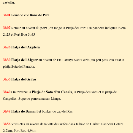
castellar.
3h01
Point de vue
Banc de Peix
3h07
Retour au niveau du
port
, on longe la Platja del Port. Un panneau indique Colera
2h25 et Port Bou 3h45
3h26
Platja de l'Argilera
3h30
Platja de l'Alguer
au niveau de Els Estanys Sant Genis, un peu plus loin c'est la
platja Sota del Parador.
3h33
Platja del Grifeu
3h40
On traverse la
Platja de Sota d'en Canals,
la Platja del Gros et la platja de
Canyelles. Superbe panorama sur Llança.
3h47
Platja de Bamant
et bunker de cap del Ras
3h56
Vous êtes au niveau de la ville de Grifeu dans la baie de Garbet. Panneau Colera
2,2km, Port Bou 4,9km