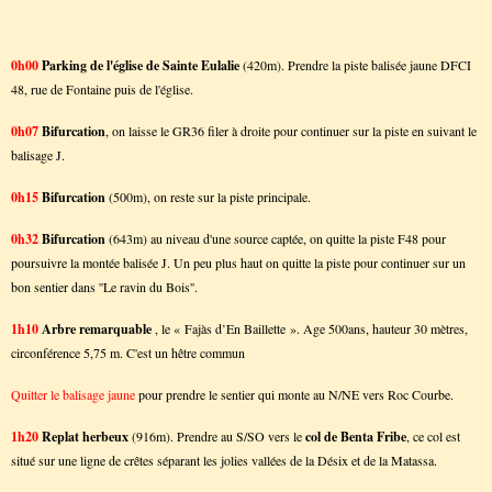
0h00
Parking de l'église de Sainte Eulalie
(420m). Prendre la piste balisée jaune DFCI
48, rue de Fontaine puis de l'église.
0h07
Bifurcation
, on laisse le GR36 filer à droite pour continuer sur la piste en suivant le
balisage J.
0h15
Bifurcation
(500m), on reste sur la piste principale.
0h32
Bifurcation
(643m) au niveau d'une source captée, on quitte la piste F48 pour
poursuivre la montée balisée J. Un peu plus haut on quitte la piste pour continuer sur un
bon sentier dans ''Le ravin du Bois''.
1h10
Arbre remarquable
,
le
« Fajàs d’En Baillette »
. Age 500ans, hauteur 30 mètres,
circonférence 5,75 m. C'est un hêtre commun
Quitter le balisage jaune
pour prendre le sentier qui monte au N/NE vers Roc Courbe.
1h20
Replat herbeux
(916m). Prendre au S/SO vers le
col de Benta Fribe
, ce col est
situé sur une ligne de crêtes séparant les jolies vallées de la Désix et de la Matassa.