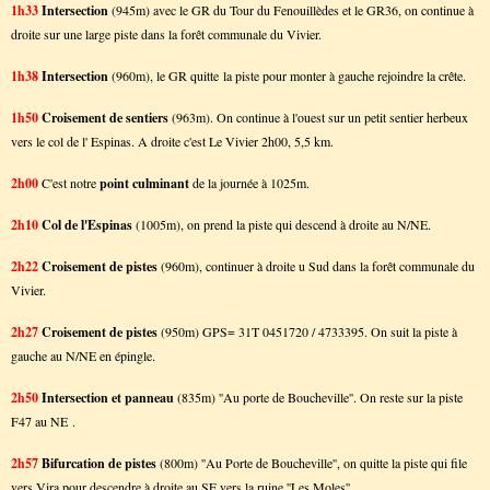
1h33
Intersection
(945m) avec le GR du Tour du Fenouillèdes et le GR36, on continue à
droite sur une large piste dans la forêt communale du Vivier.
1h38
Intersection
(960m), le GR quitte la piste pour monter à gauche rejoindre la crête.
1h50
Croisement de sentiers
(963m). On continue à l'ouest sur un petit sentier herbeux
vers le col de l' Espinas. A droite c'est Le Vivier 2h00, 5,5 km.
2h00
C'est notre
point culminant
de la journée à 1025m.
2h10
Col de l'Espinas
(1005m), on prend la piste qui descend à droite au N/NE.
2h22
Croisement de pistes
(960m), continuer à droite u Sud dans la forêt communale du
Vivier.
2h27
Croisement de pistes
(950m) GPS= 31T 0451720 / 4733395. On suit la piste à
gauche au N/NE en épingle.
2h50
Intersection et panneau
(835m) ''Au porte de Boucheville''. On reste sur la piste
F47 au NE .
2h57
Bifurcation de pistes
(800m) ''Au Porte de Boucheville'', on quitte la piste qui file
vers Vira pour descendre à droite au SE vers la ruine ''Les Moles''.