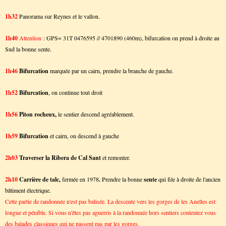
1h32
Panorama sur Reynes et le vallon.
1h40
Attention
: GPS= 31T 0476595 // 4701890 (460m), bifurcation on prend à droite au
Sud la bonne sente.
1h46
Bifurcation
marquée par un cairn, prendre la branche de gauche.
1h52
Bifurcation
, on continue tout droit
1h56
Piton rocheux,
le sentier descend agréablement.
1h59
Bifurcation
et cairn, on descend à gauche
2h03
Traverser la Ribera de Cal Sant
et remonter.
2h10
Carrière de talc,
fermée en 1978
.
Prendre la bonne
sente
qui file à droite de l'ancien
bâtiment électrique.
Cette partie de randonnée n'est pas balisée. La descente vers les gorges de les Anelles est
longue et pénible. Si vous n'êtes pas aguerris à la randonnée hors sentiers contentez vous
des balades classiques qui ne passent pas par les gorges.