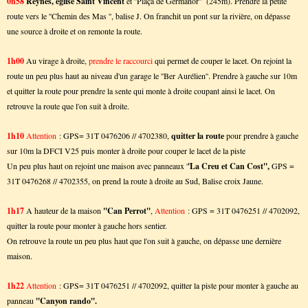
0h58
Reynes, église Saint Vincent
et ''Plaça de Germanor'' (245m). Prendre la petite
route vers le ''Chemin des Mas '', balise J. On franchit un pont sur la rivière, on dépasse
une source à droite et on remonte la route.
1h00
Au virage à droite,
prendre le raccourci
qui permet de couper le lacet. On rejoint la
route un peu plus haut au niveau d'un garage le ''Ber Aurélien''. Prendre à gauche sur 10m
et quitter la route pour prendre la sente qui monte à droite coupant ainsi le lacet. On
retrouve la route que l'on suit à droite.
1h10
Attention
: GPS= 31T 0476206 // 4702380,
quitter la route
pour prendre à gauche
sur 10m la DFCI V25 puis monter à droite pour couper le lacet de la piste
Un peu plus haut on rejoint une maison avec panneaux '
'La Creu et Can Cost'',
GPS =
31T 0476268 // 4702355, on prend la route à droite au Sud, Balise croix Jaune.
1h17
A hauteur de la maison
''Can Perrot''
,
Attention
: GPS = 31T 0476251 // 4702092,
quitter la route pour monter à gauche hors sentier.
On retrouve la route un peu plus haut que l'on suit à gauche, on dépasse une dernière
maison.
1h22
Attention
: GPS= 31T 0476251 // 4702092, quitter la piste pour monter à gauche au
panneau
''Canyon rando''.