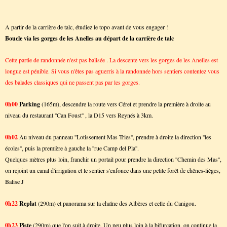
A partir de la carrière de talc, étudiez le topo avant de vous engager !
Boucle via les gorges de les Anelles au départ de la carrière de talc
Cette partie de randonnée n'est pas balisée . La descente vers les gorges de les Anelles est
longue est pénible. Si vous n'êtes pas aguerris à la randonnée hors sentiers contentez vous
des balades classiques qui ne passent pas par les gorges.
0h00
Parking
(165m), descendre la route vers Céret et prendre la première à droite au
niveau du restaurant ''Can Foust'' , la D15 vers Reynés à 3km.
0h02
Au niveau du panneau ''Lotissement Mas Tries'', prendre à droite la direction ''les
écoles'', puis la première à gauche la ''rue Camp del Pla''.
Quelques mètres plus loin, franchir un portail pour prendre la direction ''Chemin des Mas'',
on rejoint un canal d'irrigation et le sentier s'enfonce dans une petite forêt de chênes-lièges,
Balise J
0h22
Replat
(290m) et panorama sur la chaîne des Albères et celle du Canigou.
0h23
Piste
(290m) que l'on suit à droite. Un peu plus loin à la bifurcation, on continue la