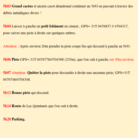
5h03
Grand cactus
et ancien casot abandonné continuer au N/O en passant à travers des
débris métalliques divers !
5h04
Laisser à gauche un
petit bâtiment
en ciment , GPS= 31T 0476837 // 4704317,
pour suivre une piste à droite sur quelques mètres.
Attention
: Après environ 20m prendre la piste coupe feu qui descend à gauche au N/O.
5h06
Piste
GPS= 31T 0476778/4704388 (235m), que l'on suit à gauche
sur 50m environ,
5h07
Attention
:
Quitter la piste
pour descendre à droite une ancienne piste, GPS=31T
0476746/4704348.
5h12
Bonne piste
qui descend.
5h14
Route
de Las Quintanés que l'on suit à droite.
5h20
Parking.