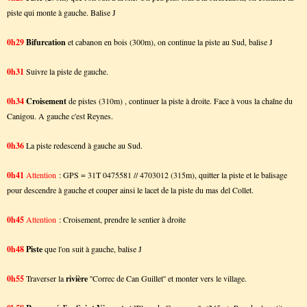
piste qui monte à gauche. Balise J
0h29
Bifurcation
et cabanon en bois (300m), on continue la piste au Sud, balise J
0h31
Suivre la piste de gauche.
0h34
Croisement
de pistes (310m) , continuer la piste à droite. Face à vous la chaîne du
Canigou. A gauche c'est Reynes.
0h36
La piste redescend à gauche au Sud.
0h41
Attention
: GPS = 31T 0475581 // 4703012 (315m), quitter la piste et le balisage
pour descendre à gauche et couper ainsi le lacet de la piste du mas del Collet.
0h45
Attention
: Croisement, prendre le sentier à droite
0h48
Piste
que l'on suit à gauche, balise J
0h55
Traverser la
rivière
''Correc de Can Guillet'' et monter vers le village.