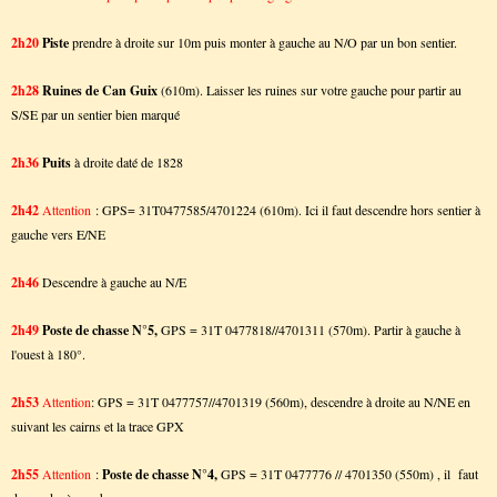
2h20
Piste
prendre à droite sur 10m puis monter à gauche au N/O par un bon sentier.
2h28
Ruines de Can Guix
(610m). Laisser les ruines sur votre gauche pour partir au
S/SE par un sentier bien marqué
2h36
Puits
à droite daté de 1828
2h42
Attention
: GPS= 31T0477585/4701224 (610m). Ici il faut descendre hors sentier à
gauche vers E/NE
2h46
Descendre à gauche au N/E
2h49
Poste de chasse N°5,
GPS = 31T 0477818//4701311 (570m). Partir à gauche à
l'ouest à 180°.
2h53
Attention
: GPS = 31T 0477757//4701319 (560m), descendre à droite au N/NE en
suivant les cairns et la trace GPX
2h55
Attention
:
Poste de chasse N°4,
GPS = 31T 0477776 // 4701350 (550m) , il faut