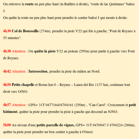
On retrouve la
route
un peu plus haut (la Baillère à droite), ''route de las Quintanes'' balise
J.
On quitte la route un peu plus haut pour prendre le sentier balisé J qui monte à droite.
4h30
Col de Bousseille
(274m),
prendre la piste V22 qui file à gauche, ''Pont de Reynes à
55 minutes''.
4h38
Attention
: On
quitte la piste
V22 au poteau (295m) pour partir à gauche vers Pont
de Reynes.
4h42
Attention
:
Intersection
, prendre la piste du milieu au Nord.
4h50
Petite chapelle
et Borne km 0 – Reynes – Laura del Rio 1137 km, continuer tout
droit vers O/NO.
4h57
Attention
: GPS= 31T 0477164//4704161 (250m) , ''Can Carol''. Croisement et
petit
bâtiment
, quitter la piste pour prendre la piste à gauche qui descend au N/NO.
5h00
Au niveau d'une
petite parcelle de vignes,
GPS= 31T 0476947 // 4704224 (260m),
quitter la piste pour prendre un bon sentier à gauche à l'Ouest.