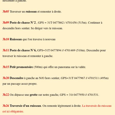
descendre à gauche.
3h05
Traverser un
ruisseau
et remonter à droite.
3h09
Poste de chasse N°2
, GPS = 31T 0477862 / 4701456 (515m). Continuer à
descendre hors sentier. Se diriger vers le ruisseau.
3h10
Ruisseau
que l'on traverse à nouveau
3h11
Poste de chasse N°6,
GPS=31T 0477894 // 4701469 (510m).
Descendre pour
traverser le ruisseau et remonter à gauche.
3h15
Petit promontoire
(500m) qui offre un panorama sur la vallée.
3h20
Descendre
à gauche au N/O hors sentier, GPS=31T 0477967 // 4701511 (495m)
par un passage assez propre.
3h22
On dépasse une
grotte
sur notre gauche, GPS = 31t 0477950 // 4701531.
3h26
Traversée d'un ruisseau
. On remonte légèrement à droite.
La traversée du ruisseau
est ici obligatoire.