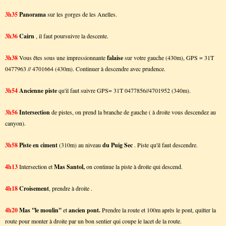
3h35
Panorama
sur les gorges de les Anelles.
3h36
Cairn
, il faut poursuivre la descente.
3h38
Vous êtes sous une impressionnante
falaise
sur votre gauche (430m), GPS = 31T
0477963 // 4701664 (430m). Continuer à descendre avec prudence.
3h54
Ancienne piste
qu'il faut suivre GPS= 31T 0477856//4701952 (340m).
3h56
Intersection
de pistes, on prend la branche de gauche ( à droite vous descendez au
canyon).
3h58
Piste en ciment
(310m) au niveau
du Puig Sec
. Piste qu'il faut descendre.
4h13
Intersection et
Mas Santol,
on continue la piste à droite qui descend.
4h18
Croisement
, prendre à droite .
4h20
Mas ''le moulin''
et
ancien pont.
Prendre la route et 100m après le pont, quitter la
route pour monter à droite par un bon sentier qui coupe le lacet de la route.